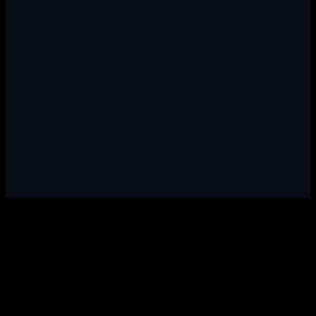
Facebook
Twitter
YouTube
LinkedIn